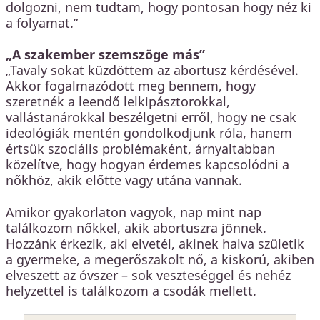
dolgozni, nem tudtam, hogy pontosan hogy néz ki
a folyamat.”
„A szakember szemszöge más”
„Tavaly sokat küzdöttem az abortusz kérdésével.
Akkor fogalmazódott meg bennem, hogy
szeretnék a leendő lelkipásztorokkal,
vallástanárokkal beszélgetni erről, hogy ne csak
ideológiák mentén gondolkodjunk róla, hanem
értsük szociális problémaként, árnyaltabban
közelítve, hogy hogyan érdemes kapcsolódni a
nőkhöz, akik előtte vagy utána vannak.
Amikor gyakorlaton vagyok, nap mint nap
találkozom nőkkel, akik abortuszra jönnek.
Hozzánk érkezik, aki elvetél, akinek halva születik
a gyermeke, a megerőszakolt nő, a kiskorú, akiben
elveszett az óvszer – sok veszteséggel és nehéz
helyzettel is találkozom a csodák mellett.