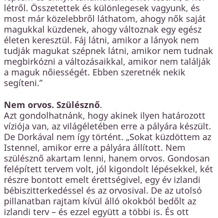
létről. Összetettek és különlegesek vagyunk, és
most már közelebbről láthatom, ahogy nők saját
magukkal küzdenek, ahogy változnak egy egész
életen keresztül. Fáj látni, amikor a lányok nem
tudják magukat szépnek látni, amikor nem tudnak
megbirkózni a változásaikkal, amikor nem találják
a maguk nőiességét. Ebben szeretnék nekik
segíteni.”
Nem orvos. Szülésznő
.
Azt gondolhatnánk, hogy akinek ilyen határozott
víziója van, az világéletében erre a pályára készült.
De Dorkával nem így történt. „Sokat küzdöttem az
Istennel, amikor erre a pályára állított. Nem
szülésznő akartam lenni, hanem orvos. Gondosan
felépített tervem volt, jól kigondolt lépésekkel, két
részre bontott emelt érettségivel, egy év izlandi
bébiszitterkedéssel és az orvosival. De az utolsó
pillanatban rajtam kívül álló okokból bedőlt az
izlandi terv – és ezzel együtt a többi is. És ott