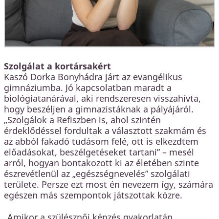
Szolgálat a kortársakért
Kaszó Dorka Bonyhádra járt az evangélikus
gimnáziumba. Jó kapcsolatban maradt a
biológiatanárával, aki rendszeresen visszahívta,
hogy beszéljen a gimnazistáknak a pályájáról.
„Szolgálok a Refiszben is, ahol szintén
érdeklődéssel fordultak a választott szakmám és
az abból fakadó tudásom felé, ott is elkezdtem
előadásokat, beszélgetéseket tartani” – mesél
arról, hogyan bontakozott ki az életében szinte
észrevétlenül az „egészségnevelés” szolgálati
területe. Persze ezt most én nevezem így, számára
egészen más szempontok játszottak közre.
„Amikor a szülésznői képzés gyakorlatán