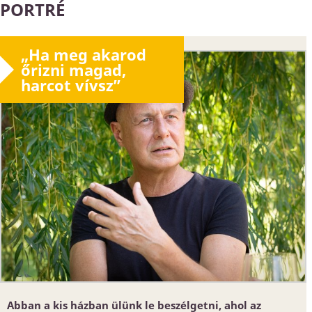
PORTRÉ
„Ha meg akarod
őrizni magad,
harcot vívsz”
Abban a kis házban ülünk le beszélgetni, ahol az