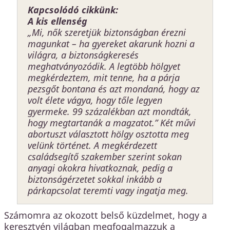
Kapcsolódó cikkünk:
A kis ellenség
„Mi, nők szeretjük biztonságban érezni
magunkat – ha gyereket akarunk hozni a
világra, a biztonságkeresés
meghatványozódik. A legtöbb hölgyet
megkérdeztem, mit tenne, ha a párja
pezsgőt bontana és azt mondaná, hogy az
volt élete vágya, hogy tőle legyen
gyermeke. 99 százalékban azt mondták,
hogy megtartanák a magzatot.” Két művi
abortuszt választott hölgy osztotta meg
velünk történet. A megkérdezett
családsegítő szakember szerint sokan
anyagi okokra hivatkoznak, pedig a
biztonságérzetet sokkal inkább a
párkapcsolat teremti vagy ingatja meg
.
Számomra az okozott belső küzdelmet, hogy a
keresztyén világban megfogalmazzuk a