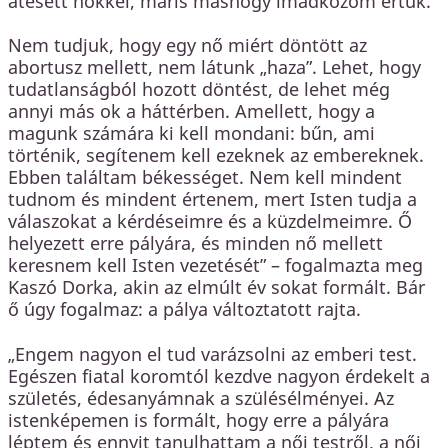
átesett nőkkel, máris máshogy imádkozom értük.
Nem tudjuk, hogy egy nő miért döntött az
abortusz mellett, nem látunk „haza”. Lehet, hogy
tudatlanságból hozott döntést, de lehet még
annyi más ok a háttérben. Amellett, hogy a
magunk számára ki kell mondani: bűn, ami
történik, segítenem kell ezeknek az embereknek.
Ebben találtam békességet. Nem kell mindent
tudnom és mindent értenem, mert Isten tudja a
válaszokat a kérdéseimre és a küzdelmeimre. Ő
helyezett erre pályára, és minden nő mellett
keresnem kell Isten vezetését” – fogalmazta meg
Kaszó Dorka, akin az elmúlt év sokat formált. Bár
ő úgy fogalmaz: a pálya változtatott rajta.
„Engem nagyon el tud varázsolni az emberi test.
Egészen fiatal koromtól kezdve nagyon érdekelt a
születés, édesanyámnak a szülésélményei. Az
istenképemen is formált, hogy erre a pályára
léptem és ennyit tanulhattam a női testről, a női