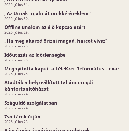
2026. július 31.
„Az Úrnak irgalmát örökké éneklem”
2026. július 30.
Offline unalom az élő kapcsolatért
2026. július 29.
„Ha meg akarod őrizni magad, harcot vívsz”
2026. július 28.
Időutazás az időtlenségbe
2026. július 26.
Megnyitotta kapuit a LéleKzet Református Udvar
2026. július 25.
Átadták a helyreállított taliándörögdi
kántortanítóházat
2026. július 24.
Száguldó szolgálatban
2026. július 24.
Zsoltárok útján
2026. július 23.
A jövő misszionáriusai ma születnek