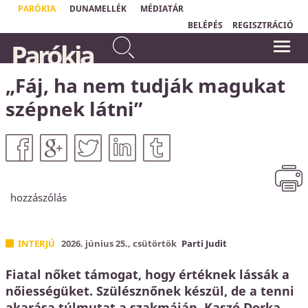
PARÓKIA
DUNAMELLÉK
MÉDIATÁR
BELÉPÉS
REGISZTRÁCIÓ
Mert egyenesek az Úr útjai: az
Parókia
igazak járnak rajtuk, a
"Ha jó kézből vesszük a hírt, hogy
vétkesek elbuknak rajtuk.
Atyánk
akarata nélkül egy hajszálunk
sem eshetik le fejünkről, akkor bátran
Hóseás 14,10
bízhatunk Benne, még ha nem is értjük
„Fáj, ha nem tudják magukat
Őt és útjai rejtve maradnak is előttünk."
Matthias Claudius
szépnek látni”
hozzászólás
INTERJÚ
2026. június 25., csütörtök
Parti Judit
Fiatal nőket támogat, hogy értéknek lássák a
nőiességüket. Szülésznőnek készül, de a tenni
akarása túlmutat a szakmáján. Kaszó Dorka