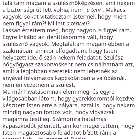
találtam magam a szülésznőképzésen, ami nekem
a biztonsági út lett volna, nem „
a terv
”. Makacs
vagyok, sokat vitatkoztam Istennel, hogy miért
nem figyel rám?! Mi lett
a tervvel
?
Lassan értettem meg, hogy nagyon is figyel rám.
Egyre inkább az identitásommá vált, hogy
szülésznő vagyok. Megtaláltam magam ebben a
szakmában, amikor elfogadtam, hogy Isten
helyezett ide, ő szán nekem feladatot. Szülész-
nőgyógyász szakorvosként nem csinálhatnám azt,
amit a legjobban szeretek: nem lehetnék az
anyával folyamatos kapcsolatban a vajúdásnál,
nem én vezetném a szülést.
Ma már hivatásomnak élem meg, és egyre
világosabban látom, hogy gyerekkoromtól kezdve
készített Isten erre a pályára, azzal is, hogy nekem
mindig nagyon fontos volt, hogy vigyázzak
magamra testileg. Számomra hatalmas
kapaszkodót jelentett, amikor megértettem, hogy
Isten magasztosabb feladatot bízott ránk a