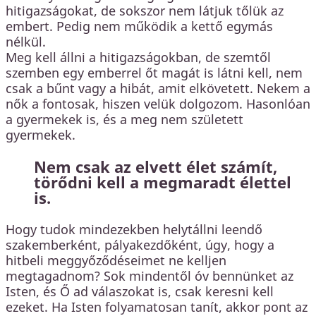
hitigazságokat, de sokszor nem látjuk tőlük az
embert. Pedig nem működik a kettő egymás
nélkül.
Meg kell állni a hitigazságokban, de szemtől
szemben egy emberrel őt magát is látni kell, nem
csak a bűnt vagy a hibát, amit elkövetett. Nekem a
nők a fontosak, hiszen velük dolgozom. Hasonlóan
a gyermekek is, és a meg nem született
gyermekek.
Nem csak az elvett élet számít,
törődni kell a megmaradt élettel
is.
Hogy tudok mindezekben helytállni leendő
szakemberként, pályakezdőként, úgy, hogy a
hitbeli meggyőződéseimet ne kelljen
megtagadnom? Sok mindentől óv bennünket az
Isten, és Ő ad válaszokat is, csak keresni kell
ezeket. Ha Isten folyamatosan tanít, akkor pont az