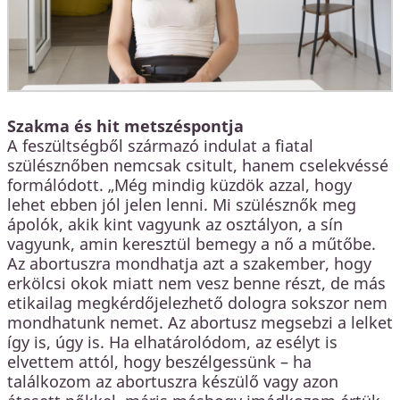
Szakma és hit metszéspontja
A feszültségből származó indulat a fiatal
szülésznőben nemcsak csitult, hanem cselekvéssé
formálódott. „Még mindig küzdök azzal, hogy
lehet ebben jól jelen lenni. Mi szülésznők meg
ápolók, akik kint vagyunk az osztályon, a sín
vagyunk, amin keresztül bemegy a nő a műtőbe.
Az abortuszra mondhatja azt a szakember, hogy
erkölcsi okok miatt nem vesz benne részt, de más
etikailag megkérdőjelezhető dologra sokszor nem
mondhatunk nemet. Az abortusz megsebzi a lelket
így is, úgy is. Ha elhatárolódom, az esélyt is
elvettem attól, hogy beszélgessünk – ha
találkozom az abortuszra készülő vagy azon