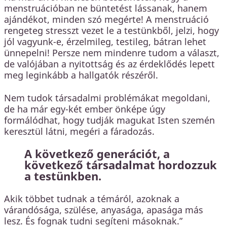
menstruációban ne büntetést lássanak, hanem
ajándékot, minden szó megérte! A menstruáció
rengeteg stresszt vezet le a testünkből, jelzi, hogy
jól vagyunk-e, érzelmileg, testileg, bátran lehet
ünnepelni! Persze nem mindenre tudom a választ,
de valójában a nyitottság és az érdeklődés lepett
meg leginkább a hallgatók részéről.
Nem tudok társadalmi problémákat megoldani,
de ha már egy-két ember önképe úgy
formálódhat, hogy tudják magukat Isten szemén
keresztül látni, megéri a fáradozás.
A következő generációt, a
következő társadalmat hordozzuk
a testünkben.
Akik többet tudnak a témáról, azoknak a
várandósága, szülése, anyasága, apasága más
lesz. És fognak tudni segíteni másoknak.”