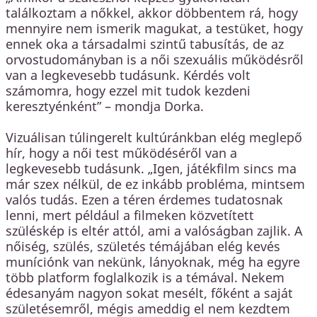
találkoztam a nőkkel, akkor döbbentem rá, hogy
mennyire nem ismerik magukat, a testüket, hogy
ennek oka a társadalmi szintű tabusítás, de az
orvostudományban is a női szexuális működésről
van a legkevesebb tudásunk. Kérdés volt
számomra, hogy ezzel mit tudok kezdeni
keresztyénként” – mondja Dorka.
Vizuálisan túlingerelt kultúránkban elég meglepő
hír, hogy a női test működéséről van a
legkevesebb tudásunk. „Igen, játékfilm sincs ma
már szex nélkül, de ez inkább probléma, mintsem
valós tudás. Ezen a téren érdemes tudatosnak
lenni, mert például a filmeken közvetített
szüléskép is eltér attól, ami a valóságban zajlik. A
nőiség, szülés, születés témájában elég kevés
muníciónk van nekünk, lányoknak, még ha egyre
több platform foglalkozik is a témával. Nekem
édesanyám nagyon sokat mesélt, főként a saját
születésemről, mégis ameddig el nem kezdtem