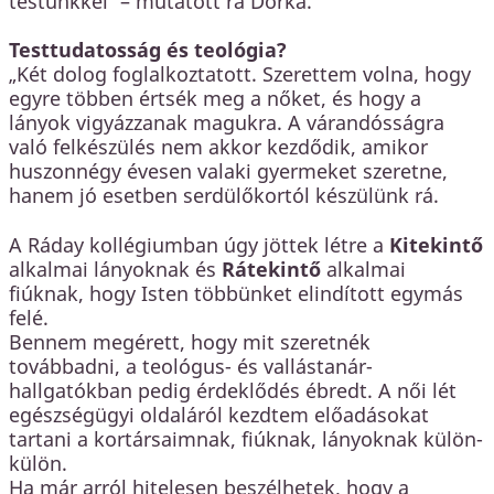
testünkkel” – mutatott rá Dorka.
Testtudatosság és teológia?
„Két dolog foglalkoztatott. Szerettem volna, hogy
egyre többen értsék meg a nőket, és hogy a
lányok vigyázzanak magukra. A várandósságra
való felkészülés nem akkor kezdődik, amikor
huszonnégy évesen valaki gyermeket szeretne,
hanem jó esetben serdülőkortól készülünk rá.
A Ráday kollégiumban úgy jöttek létre a
Kitekintő
alkalmai lányoknak és
Rátekintő
alkalmai
fiúknak, hogy Isten többünket elindított egymás
felé.
Bennem megérett, hogy mit szeretnék
továbbadni, a teológus- és vallástanár-
hallgatókban pedig érdeklődés ébredt. A női lét
egészségügyi oldaláról kezdtem előadásokat
tartani a kortársaimnak, fiúknak, lányoknak külön-
külön.
Ha már arról hitelesen beszélhetek, hogy a