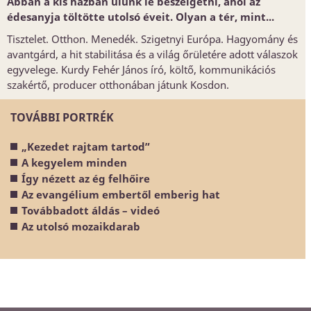
Abban a kis házban ülünk le beszélgetni, ahol az
édesanyja töltötte utolsó éveit. Olyan a tér, mint...
Tisztelet. Otthon. Menedék. Szigetnyi Európa. Hagyomány és
avantgárd, a hit stabilitása és a világ őrületére adott válaszok
egyvelege. Kurdy Fehér János író, költő, kommunikációs
szakértő, producer otthonában játunk Kosdon.
TOVÁBBI PORTRÉK
„Kezedet rajtam tartod”
A kegyelem minden
Így nézett az ég felhőire
Az evangélium embertől emberig hat
Továbbadott áldás – videó
Az utolsó mozaikdarab