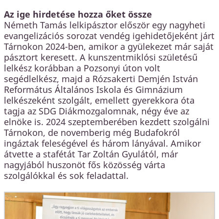
Az ige hirdetése hozza őket össze
Németh Tamás lelkipásztor először egy nagyheti
evangelizációs sorozat vendég igehidetőjeként járt
Tárnokon 2024-ben, amikor a gyülekezet már saját
pásztort keresett. A kunszentmiklósi születésű
lelkész korábban a Pozsonyi úton volt
segédlelkész, majd a Rózsakerti Demjén István
Református Általános Iskola és Gimnázium
lelkészeként szolgált, emellett gyerekkora óta
tagja az SDG Diákmozgalomnak, négy éve az
elnöke is. 2024 szeptemberében kezdett szolgálni
Tárnokon, de novemberig még Budafokról
ingáztak feleségével és három lányával. Amikor
átvette a stafétát Tar Zoltán Gyulától, már
nagyjából huszonöt fős közösség várta
szolgálókkal és sok feladattal.