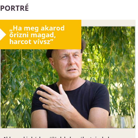
PORTRÉ
„Ha meg akarod
őrizni magad,
harcot vívsz”