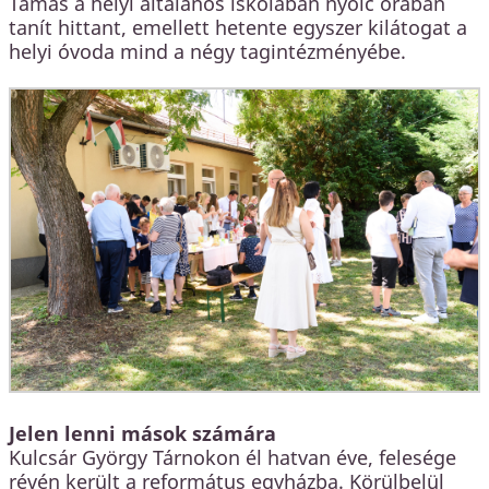
Tamás a helyi általános iskolában nyolc órában
tanít hittant, emellett hetente egyszer kilátogat a
helyi óvoda mind a négy tagintézményébe.
Jelen lenni mások számára
Kulcsár György Tárnokon él hatvan éve, felesége
révén került a református egyházba. Körülbelül