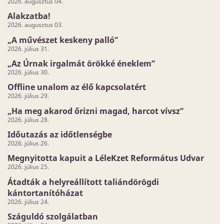
2026. augusztus 04.
Alakzatba!
2026. augusztus 03.
„A művészet keskeny palló”
2026. július 31.
„Az Úrnak irgalmát örökké éneklem”
2026. július 30.
Offline unalom az élő kapcsolatért
2026. július 29.
„Ha meg akarod őrizni magad, harcot vívsz”
2026. július 28.
Időutazás az időtlenségbe
2026. július 26.
Megnyitotta kapuit a LéleKzet Református Udvar
2026. július 25.
Átadták a helyreállított taliándörögdi
kántortanítóházat
2026. július 24.
Száguldó szolgálatban