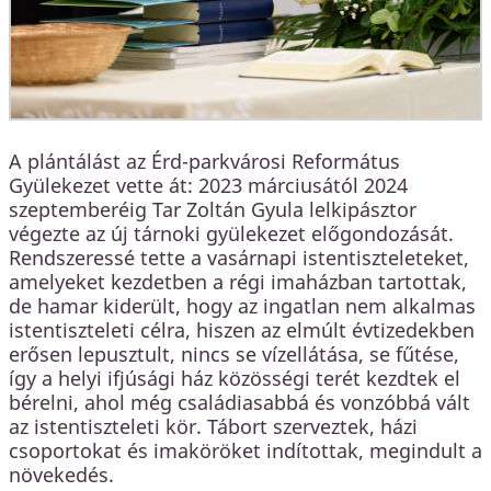
A plántálást az Érd-parkvárosi Református
Gyülekezet vette át: 2023 márciusától 2024
szeptemberéig Tar Zoltán Gyula lelkipásztor
végezte az új tárnoki gyülekezet előgondozását.
Rendszeressé tette a vasárnapi istentiszteleteket,
amelyeket kezdetben a régi imaházban tartottak,
de hamar kiderült, hogy az ingatlan nem alkalmas
istentiszteleti célra, hiszen az elmúlt évtizedekben
erősen lepusztult, nincs se vízellátása, se fűtése,
így a helyi ifjúsági ház közösségi terét kezdtek el
bérelni, ahol még családiasabbá és vonzóbbá vált
az istentiszteleti kör. Tábort szerveztek, házi
csoportokat és imaköröket indítottak, megindult a
növekedés.