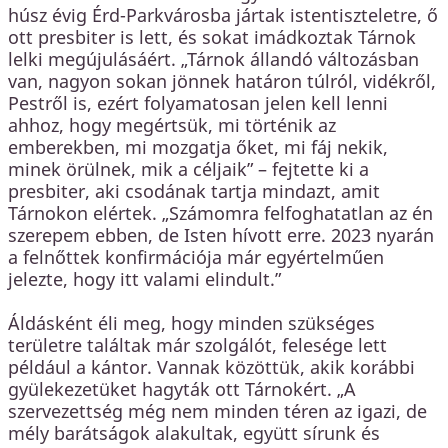
húsz évig Érd-Parkvárosba jártak istentiszteletre, ő
ott presbiter is lett, és sokat imádkoztak Tárnok
lelki megújulásáért. „Tárnok állandó változásban
van, nagyon sokan jönnek határon túlról, vidékről,
Pestről is, ezért folyamatosan jelen kell lenni
ahhoz, hogy megértsük, mi történik az
emberekben, mi mozgatja őket, mi fáj nekik,
minek örülnek, mik a céljaik” – fejtette ki a
presbiter, aki csodának tartja mindazt, amit
Tárnokon elértek. „Számomra felfoghatatlan az én
szerepem ebben, de Isten hívott erre. 2023 nyarán
a felnőttek konfirmációja már egyértelműen
jelezte, hogy itt valami elindult.”
Áldásként éli meg, hogy minden szükséges
területre találtak már szolgálót, felesége lett
például a kántor. Vannak közöttük, akik korábbi
gyülekezetüket hagyták ott Tárnokért. „A
szervezettség még nem minden téren az igazi, de
mély barátságok alakultak, együtt sírunk és