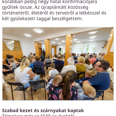
korábban pedig négy fiatal konfirmációjára
gyűltek össze. Az újraplántált közösség
történetéről, életéről és terveiről a lelkésszel és
két gyülekezeti taggal beszélgettem.
Szabad kezet és szárnyakat kaptak