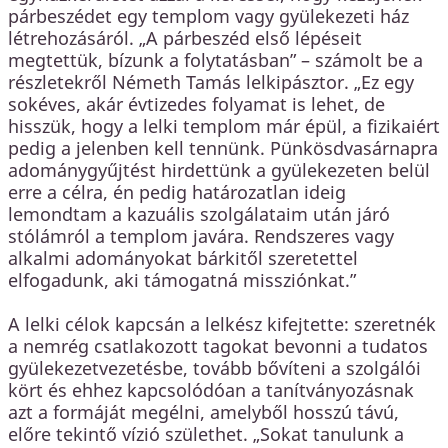
párbeszédet egy templom vagy gyülekezeti ház
létrehozásáról. „A párbeszéd első lépéseit
megtettük, bízunk a folytatásban” – számolt be a
részletekről Németh Tamás lelkipásztor. „Ez egy
sokéves, akár évtizedes folyamat is lehet, de
hisszük, hogy a lelki templom már épül, a fizikaiért
pedig a jelenben kell tennünk. Pünkösdvasárnapra
adománygyűjtést hirdettünk a gyülekezeten belül
erre a célra, én pedig határozatlan ideig
lemondtam a kazuális szolgálataim után járó
stólámról a templom javára. Rendszeres vagy
alkalmi adományokat bárkitől szeretettel
elfogadunk, aki támogatná missziónkat.”
A lelki célok kapcsán a lelkész kifejtette: szeretnék
a nemrég csatlakozott tagokat bevonni a tudatos
gyülekezetvezetésbe, tovább bővíteni a szolgálói
kört és ehhez kapcsolódóan a tanítványozásnak
azt a formáját megélni, amelyből hosszú távú,
előre tekintő vízió születhet. „Sokat tanulunk a