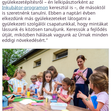
gyülekezetépítésről – én lelkipásztorként az
Inkubátor-programon
keresztül is –, de másoktól
is szeretnénk tanulni. Ebben a naptári évben
elkezdünk más gyülekezeteket látogatni a
gyülekezeti szolgálói csapatunkkal, hogy mintákat
lássunk és közösen tanuljunk. Keressük a fejlődés
útját, miközben hálásak vagyunk az Úrnak minden
eddigi növekedésért.”