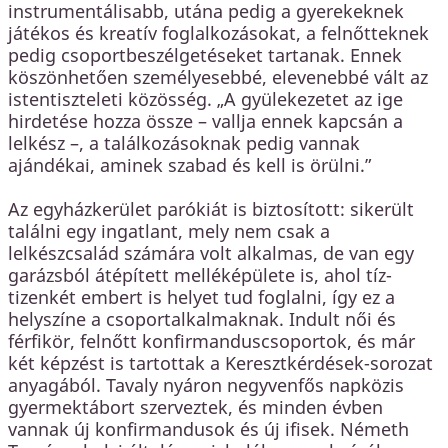
instrumentálisabb, utána pedig a gyerekeknek
játékos és kreatív foglalkozásokat, a felnőtteknek
pedig csoportbeszélgetéseket tartanak. Ennek
köszönhetően személyesebbé, elevenebbé vált az
istentiszteleti közösség. „A gyülekezetet az ige
hirdetése hozza össze – vallja ennek kapcsán a
lelkész –, a találkozásoknak pedig vannak
ajándékai, aminek szabad és kell is örülni.”
Az egyházkerület parókiát is biztosított: sikerült
találni egy ingatlant, mely nem csak a
lelkészcsalád számára volt alkalmas, de van egy
garázsból átépített melléképülete is, ahol tíz-
tizenkét embert is helyet tud foglalni, így ez a
helyszíne a csoportalkalmaknak. Indult női és
férfikör, felnőtt konfirmanduscsoportok, és már
két képzést is tartottak a Keresztkérdések-sorozat
anyagából. Tavaly nyáron negyvenfős napközis
gyermektábort szerveztek, és minden évben
vannak új konfirmandusok és új ifisek. Németh