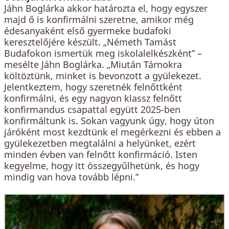
Jáhn Boglárka akkor határozta el, hogy egyszer
majd ő is konfirmálni szeretne, amikor még
édesanyaként első gyermeke budafoki
keresztelőjére készült. „Németh Tamást
Budafokon ismertük meg iskolalelkészként” –
mesélte Jáhn Boglárka. „Miután Tárnokra
költöztünk, minket is bevonzott a gyülekezet.
Jelentkeztem, hogy szeretnék felnőttként
konfirmálni, és egy nagyon klassz felnőtt
konfirmandus csapattal együtt 2025-ben
konfirmáltunk is. Sokan vagyunk úgy, hogy úton
járóként most kezdtünk el megérkezni és ebben a
gyülekezetben megtalálni a helyünket, ezért
minden évben van felnőtt konfirmáció. Isten
kegyelme, hogy itt összegyűlhetünk, és hogy
mindig van hova tovább lépni.”