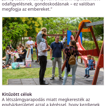
odafigyelésnek, gondoskodásnak – ez valóban
megfogja az embereket.”
Kitűzött célok
A létszámgyarapodás miatt megkeresték az
egyházkerületet azzal a kéréssel, hogy kezdjenek