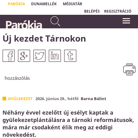
PARÓKIA
DUNAMELLÉK
MÉDIATÁR
BELÉPÉS
REGISZTRÁCIÓ
Mert irgalmas leszek
„
Aki nem érzi magát biztonságban, az
Parókia
gonoszságaikkal szemben, és
védekezik. Ha én tudom, hogy
bűneikről nem emlékezem meg
Krisztusban örök biztonságom van, mert
Isten minden bűnömet eltörölte, akkor
többé.
most már megbeszélhetjük, hogy mik a
Új kezdet Tárnokon
Zsidók 8,12
bűneim."
Horváth Levente
hozzászólás
GYÜLEKEZET
2026. június 29., hétfő
Barna Bálint
Néhány évvel ezelőtt új esélyt kaptak a
gyülekezetplántálásra a tárnoki reformátusok,
mára már csodaként élik meg az eddigi
növekedést.