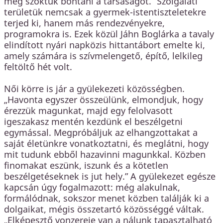
meg szoktuk bontani a társaságot.” Szolgálati
területük nemcsak a gyermek-istentiszteletekre
terjed ki, hanem más rendezvényekre,
programokra is. Ezek közül Jáhn Boglárka a tavaly
elindított nyári napközis hittantábort emelte ki,
amely számára is szívmelengető, építő, lelkileg
feltöltő hét volt.
Női körre is jár a gyülekezeti közösségben.
„Havonta egyszer összeülünk, elmondjuk, hogy
érezzük magunkat, majd egy felolvasott
igeszakasz mentén kezdünk el beszélgetni
egymással. Megpróbáljuk az elhangzottakat a
saját életünkre vonatkoztatni, és meglátni, hogy
mit tudunk ebből hazavinni magunkkal. Közben
finomakat eszünk, iszunk és a kötetlen
beszélgetéseknek is jut hely.” A gyülekezet egésze
kapcsán úgy fogalmazott: még alakulnak,
formálódnak, sokszor menet közben találják ki a
dolgaikat, mégis összetartó közösséggé váltak.
„Elképesztő vonzereje van a nálunk tapasztalható