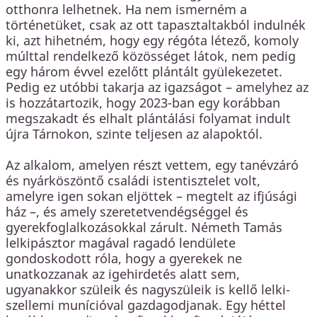
otthonra lelhetnek. Ha nem ismerném a
történetüket, csak az ott tapasztaltakból indulnék
ki, azt hihetném, hogy egy régóta létező, komoly
múlttal rendelkező közösséget látok, nem pedig
egy három évvel ezelőtt plántált gyülekezetet.
Pedig ez utóbbi takarja az igazságot – amelyhez az
is hozzátartozik, hogy 2023-ban egy korábban
megszakadt és elhalt plántálási folyamat indult
újra Tárnokon, szinte teljesen az alapoktól.
Az alkalom, amelyen részt vettem, egy tanévzáró
és nyárköszöntő családi istentisztelet volt,
amelyre igen sokan eljöttek – megtelt az ifjúsági
ház –, és amely szeretetvendégséggel és
gyerekfoglalkozásokkal zárult. Németh Tamás
lelkipásztor magával ragadó lendülete
gondoskodott róla, hogy a gyerekek ne
unatkozzanak az igehirdetés alatt sem,
ugyanakkor szüleik és nagyszüleik is kellő lelki-
szellemi munícióval gazdagodjanak. Egy héttel