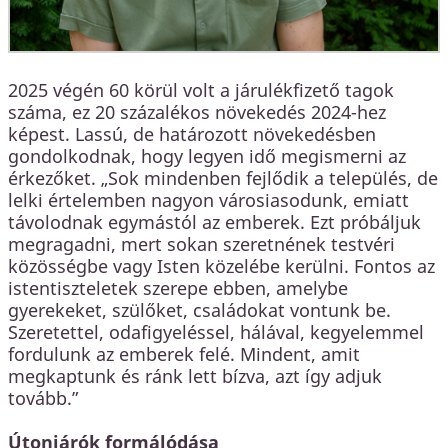
2025 végén 60 körül volt a járulékfizető tagok
száma, ez 20 százalékos növekedés 2024-hez
képest. Lassú, de határozott növekedésben
gondolkodnak, hogy legyen idő megismerni az
érkezőket. „Sok mindenben fejlődik a település, de
lelki értelemben nagyon városiasodunk, emiatt
távolodnak egymástól az emberek. Ezt próbáljuk
megragadni, mert sokan szeretnének testvéri
közösségbe vagy Isten közelébe kerülni. Fontos az
istentiszteletek szerepe ebben, amelybe
gyerekeket, szülőket, családokat vontunk be.
Szeretettel, odafigyeléssel, hálával, kegyelemmel
fordulunk az emberek felé. Mindent, amit
megkaptunk és ránk lett bízva, azt így adjuk
tovább.”
Útonjárók formálódása