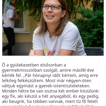
Ő a gyülekezetben elsősorban a
gyermekmisszióban szolgál, amire másfél éve
kérték fel. „Pár hónapnyi időt kértem, amíg erre
lelkileg felkészültem. Most már négyen-öten
váltjuk egymást a gyerek-istentiszteleteken.
Minden hétre be van osztva két ember közülünk:
egy fix, aki készül a hét anyagából, és egy pedig,
aki beugrik, ha többen vannak, mert tíz fő felett