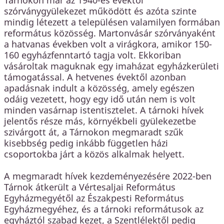
Tárnokon már az 1940-es évektől
szórványgyülekezet működött és azóta szinte
mindig létezett a településen valamilyen formában
református közösség. Martonvásár szórványaként
a hatvanas években volt a virágkora, amikor 150-
160 egyházfenntartó tagja volt. Ekkoriban
vásároltak maguknak egy imaházat egyházkerületi
támogatással. A hetvenes évektől azonban
apadásnak indult a közösség, amely egészen
odáig vezetett, hogy egy idő után nem is volt
minden vasárnap istentisztelet. A tárnoki hívek
jelentős része más, környékbeli gyülekezetbe
szivárgott át, a Tárnokon megmaradt szűk
kisebbség pedig inkább független házi
csoportokba járt a közös alkalmak helyett.
A megmaradt hívek kezdeményezésére 2022-ben
Tárnok átkerült a Vértesaljai Református
Egyházmegyétől az Északpesti Református
Egyházmegyéhez, és a tárnoki reformátusok az
egyháztól szabad kezet, a Szentlélektől pedig