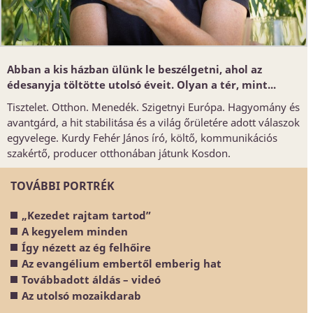
Abban a kis házban ülünk le beszélgetni, ahol az
édesanyja töltötte utolsó éveit. Olyan a tér, mint...
Tisztelet. Otthon. Menedék. Szigetnyi Európa. Hagyomány és
avantgárd, a hit stabilitása és a világ őrületére adott válaszok
egyvelege. Kurdy Fehér János író, költő, kommunikációs
szakértő, producer otthonában játunk Kosdon.
TOVÁBBI PORTRÉK
„Kezedet rajtam tartod”
A kegyelem minden
Így nézett az ég felhőire
Az evangélium embertől emberig hat
Továbbadott áldás – videó
Az utolsó mozaikdarab