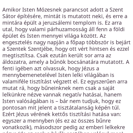
Amikor Isten Mózesnek parancsot adott a Szent
Sátor építésére, mintát is mutatott neki, és erre a
mintára épült a jeruzsálemi templom is. Ez arra
utal, hogy valami párhuzamosság áll fenn a földi
épület és Isten mennyei világa között. Az
engesztelés nagy napján a főpap többször is bejárt
a Szentek Szentjébe, hogy ott vért hintsen és ezzel
megtisztítsa. Csak ezután került sor arra az
áldozatra, amely a bűnök bocsánatára mutatott. A
fenti igében azt olvassuk, hogy Jézus a
mennybemenetelével Isten lelki világában is
valamiféle tisztítást végzett el. Ez egyszerűen arra
mutat rá, hogy bűneinknek nem csak a saját
lelkünkre nézve vannak negatív hatásai, hanem
Isten valóságában is – bár nem tudjuk, hogy ez
pontosan mit jelent a tisztátalanság képén túl.
Ezért Jézus vérének kettős tisztítási hatása van:
egyszer a mennyben (és ez az összes bűnre
vonatkozik), másodszor pedig az emberi lelkekre