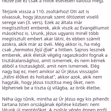
nézve (de ez csak a hívők esetében valósul meg).
Térjünk vissza a 110. zsoltárhoz! Ott azt is
olvassuk, hogy Jézusnak szent öltözetet viselő
serege van (3. vers). Ezek az általa már
megtisztított emberek, akik viszik az Evangéliumot
másokhoz is. Urunk, Jézus ugyanis minél több
megtisztult embert akar látni, és ebben számít
azokra, akik már az övéi. Még akkor is, ha még
csak „
harmatos fejű ifjak
” a hitben. Sajnos lesznek
emberek, akik életük végéig ragaszkodni fognak a
tisztátalansághoz, amit ismernek, és nem kérnek
abból a tisztaságból, amit nem ismernek. Elég
nagy baj ez, mert amikor az Úr Jézus visszajön
„ítélni élőket és holtakat”, akkor azok, akik nem
hagyták, hogy Jézus tisztítsa meg őket, nem
léphetnek be a tiszta új világba, az örök életbe.
Néha úgy tűnik, mintha az Úr Jézus egy kis pihenőt
tartana Isten országának építése közben: nem
látunk új megtérőket. A zsoltár végén éppen erről