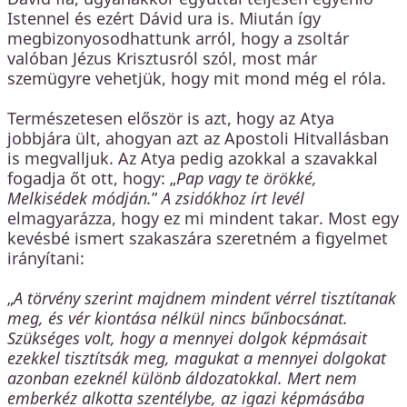
Istennel és ezért Dávid ura is. Miután így
megbizonyosodhattunk arról, hogy a zsoltár
valóban Jézus Krisztusról szól, most már
szemügyre vehetjük, hogy mit mond még el róla.
Természetesen először is azt, hogy az Atya
jobbjára ült, ahogyan azt az Apostoli Hitvallásban
is megvalljuk. Az Atya pedig azokkal a szavakkal
fogadja őt ott, hogy: „
Pap vagy te örökké,
Melkisédek módján.
”
A zsidókhoz írt levél
elmagyarázza, hogy ez mi mindent takar. Most egy
kevésbé ismert szakaszára szeretném a figyelmet
irányítani:
„
A törvény szerint majdnem mindent vérrel tisztítanak
meg, és vér kiontása nélkül nincs bűnbocsánat.
Szükséges volt, hogy a mennyei dolgok képmásait
ezekkel tisztítsák meg, magukat a mennyei dolgokat
azonban ezeknél különb áldozatokkal. Mert nem
emberkéz alkotta szentélybe, az igazi képmásába