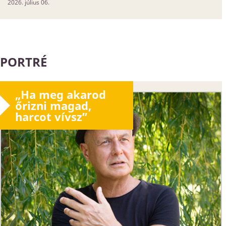
2026. július 06.
PORTRÉ
„Ha meg akarod
őrizni magad,
harcot vívsz”