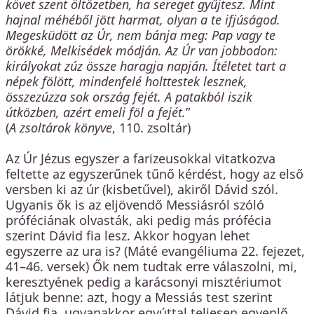
követ szent öltözetben, ha sereget gyűjtesz. Mint
hajnal méhéből jött harmat, olyan a te ifjúságod.
Megesküdött az Úr, nem bánja meg: Pap vagy te
örökké, Melkisédek módján. Az Úr van jobbodon:
királyokat zúz össze haragja napján. Ítéletet tart a
népek fölött, mindenfelé holttestek lesznek,
összezúzza sok ország fejét. A patakból iszik
útközben, azért emeli föl a fejét.
”
(
A zsoltárok könyve
, 110. zsoltár)
Az Úr Jézus egyszer a farizeusokkal vitatkozva
feltette az egyszerűnek tűnő kérdést, hogy az első
versben ki az úr (kisbetűvel), akiről Dávid szól.
Ugyanis ők is az eljövendő Messiásról szóló
próféciának olvasták, aki pedig más prófécia
szerint Dávid fia lesz. Akkor hogyan lehet
egyszerre az ura is? (Máté evangéliuma 22. fejezet,
41–46. versek) Ők nem tudtak erre válaszolni, mi,
keresztyének pedig a karácsonyi misztériumot
látjuk benne: azt, hogy a Messiás test szerint
Dávid fia, ugyanakkor egyúttal teljesen egyenlő