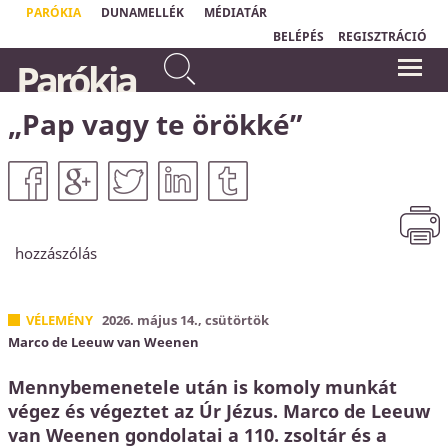
PARÓKIA
DUNAMELLÉK
MÉDIATÁR
BELÉPÉS
REGISZTRÁCIÓ
Mert irgalmas leszek
„
Aki nem érzi magát biztonságban, az
Parókia
gonoszságaikkal szemben, és
védekezik. Ha én tudom, hogy
bűneikről nem emlékezem meg
Krisztusban örök biztonságom van, mert
Isten minden bűnömet eltörölte, akkor
többé.
most már megbeszélhetjük, hogy mik a
„Pap vagy te örökké”
Zsidók 8,12
bűneim."
Horváth Levente
hozzászólás
VÉLEMÉNY
2026. május 14., csütörtök
Marco de Leeuw van Weenen
Mennybemenetele után is komoly munkát
végez és végeztet az Úr Jézus. Marco de Leeuw
van Weenen gondolatai a 110. zsoltár és a