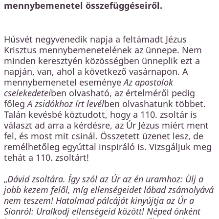
mennybemenetel összefüggéseiről.
Húsvét negyvenedik napja a feltámadt Jézus
Krisztus mennybemenetelének az ünnepe. Nem
minden keresztyén közösségben ünneplik ezt a
napján, van, ahol a következő vasárnapon. A
mennybemenetel eseménye
Az apostolok
cselekedetei
ben olvasható, az értelméről pedig
főleg
A zsidókhoz írt levél
ben olvashatunk többet.
Talán kevésbé köztudott, hogy a 110. zsoltár is
választ ad arra a kérdésre, az Úr Jézus miért ment
fel, és most mit csinál. Összetett üzenet lesz, de
remélhetőleg egyúttal inspiráló is. Vizsgáljuk meg
tehát a 110. zsoltárt!
„
Dávid zsoltára. Így szól az Úr az én uramhoz: Ülj a
jobb kezem felől, míg ellenségeidet lábad zsámolyává
nem teszem! Hatalmad pálcáját kinyújtja az Úr a
Sionról: Uralkodj ellenségeid között! Néped önként