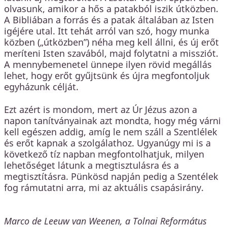
olvasunk, amikor a hős a patakból iszik útközben.
A Bibliában a forrás és a patak általában az Isten
igéjére utal. Itt tehát arról van szó, hogy munka
közben („útközben”) néha meg kell állni, és új erőt
meríteni Isten szavából, majd folytatni a missziót.
A mennybemenetel ünnepe ilyen rövid megállás
lehet, hogy erőt gyűjtsünk és újra megfontoljuk
egyházunk célját.
Ezt azért is mondom, mert az Úr Jézus azon a
napon tanítványainak azt mondta, hogy még várni
kell egészen addig, amíg le nem száll a Szentlélek
és erőt kapnak a szolgálathoz. Ugyanúgy mi is a
következő tíz napban megfontolhatjuk, milyen
lehetőséget látunk a megtisztulásra és a
megtisztításra. Pünkösd napján pedig a Szentélek
fog rámutatni arra, mi az aktuális csapásirány.
Marco de Leeuw van Weenen, a Tolnai Református