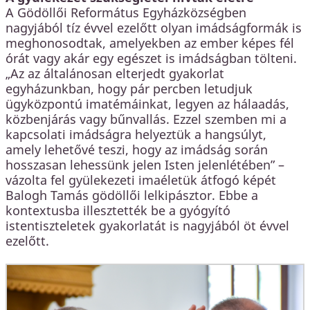
A Gödöllői Református Egyházközségben
nagyjából tíz évvel ezelőtt olyan imádságformák is
meghonosodtak, amelyekben az ember képes fél
órát vagy akár egy egészet is imádságban tölteni.
„Az az általánosan elterjedt gyakorlat
egyházunkban, hogy pár percben letudjuk
ügyközpontú imatémáinkat, legyen az hálaadás,
közbenjárás vagy bűnvallás. Ezzel szemben mi a
kapcsolati imádságra helyeztük a hangsúlyt,
amely lehetővé teszi, hogy az imádság során
hosszasan lehessünk jelen Isten jelenlétében” –
vázolta fel gyülekezeti imaéletük átfogó képét
Balogh Tamás gödöllői lelkipásztor. Ebbe a
kontextusba illesztették be a gyógyító
istentiszteletek gyakorlatát is nagyjából öt évvel
ezelőtt.