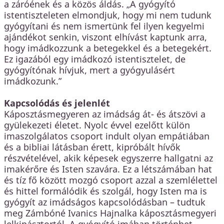
a záróének és a közös áldás. „A gyógyító
istentiszteleten elmondjuk, hogy mi nem tudunk
gyógyítani és nem ismertünk fel ilyen kegyelmi
ajándékot senkin, viszont elhívást kaptunk arra,
hogy imádkozzunk a betegekkel és a betegekért.
Ez igazából egy imádkozó istentisztelet, de
gyógyítónak hívjuk, mert a gyógyulásért
imádkozunk.”
Kapcsolódás és jelenlét
Káposztásmegyeren az imádság át- és átszövi a
gyülekezeti életet. Nyolc évvel ezelőtt külön
imaszolgálatos csoport indult olyan empátiában
és a bibliai látásban érett, kipróbált hívők
részvételével, akik képesek egyszerre hallgatni az
imakérőre és Isten szavára. Ez a létszámában hat
és tíz fő között mozgó csoport azzal a szemlélettel
és hittel formálódik és szolgál, hogy Isten ma is
gyógyít az imádságos kapcsolódásban – tudtuk
meg Zámbóné Ivanics Hajnalka káposztásmegyeri