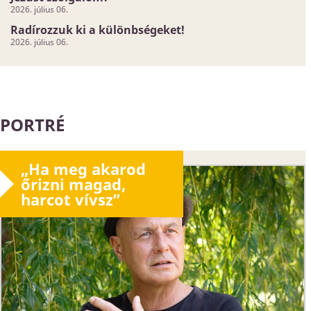
2026. július 06.
Radírozzuk ki a különbségeket!
2026. július 06.
PORTRÉ
„Ha meg akarod
őrizni magad,
harcot vívsz”