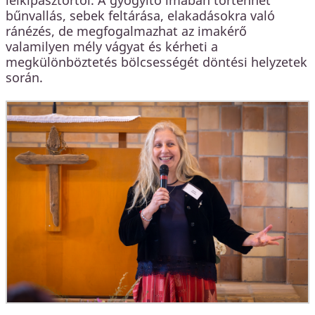
lelkipásztortól. A gyógyító imában történhet
bűnvallás, sebek feltárása, elakadásokra való
ránézés, de megfogalmazhat az imakérő
valamilyen mély vágyat és kérheti a
megkülönböztetés bölcsességét döntési helyzetek
során.