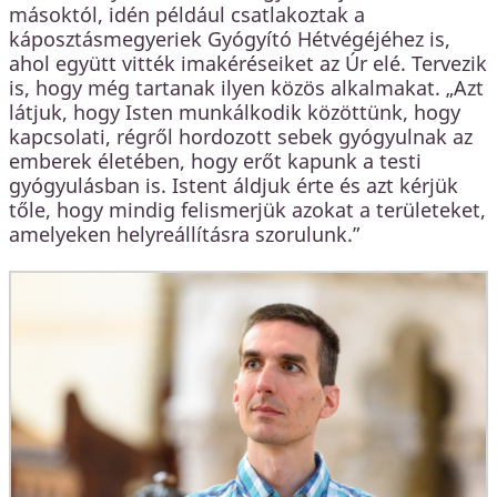
másoktól, idén például csatlakoztak a
káposztásmegyeriek Gyógyító Hétvégéjéhez is,
ahol együtt vitték imakéréseiket az Úr elé. Tervezik
is, hogy még tartanak ilyen közös alkalmakat. „Azt
látjuk, hogy Isten munkálkodik közöttünk, hogy
kapcsolati, régről hordozott sebek gyógyulnak az
emberek életében, hogy erőt kapunk a testi
gyógyulásban is. Istent áldjuk érte és azt kérjük
tőle, hogy mindig felismerjük azokat a területeket,
amelyeken helyreállításra szorulunk.”