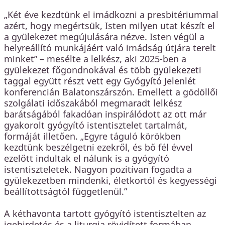
„Két éve kezdtünk el imádkozni a presbitériummal
azért, hogy megértsük, Isten milyen utat készít el
a gyülekezet megújulására nézve. Isten végül a
helyreállító munkájáért való imádság útjára terelt
minket” – mesélte a lelkész, aki 2025-ben a
gyülekezet főgondnokával és több gyülekezeti
taggal együtt részt vett egy Gyógyító Jelenlét
konferencián Balatonszárszón. Emellett a gödöllői
szolgálati időszakából megmaradt lelkész
barátságából fakadóan inspirálódott az ott már
gyakorolt gyógyító istentisztelet tartalmát,
formáját illetően. „Egyre táguló körökben
kezdtünk beszélgetni ezekről, és bő fél évvel
ezelőtt indultak el nálunk is a gyógyító
istentiszteletek. Nagyon pozitívan fogadta a
gyülekezetben mindenki, életkortól és kegyességi
beállítottságtól függetlenül.”
A kéthavonta tartott gyógyító istentisztelten az
igehirdetés és a liturgia rövidített formában