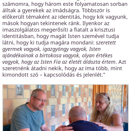
számomra, hogy három este folyamatosan sorban
álltak a gyerekek az imádságra. Többször is
előkerült témaként az identitás, hogy kik vagyunk,
mások hogyan tekintenek ránk. Ilyenkor az
imaszolgálatos megerősíti a fiatalt a krisztusi
identitásban, hogy magát Isten szemével tudja
látni, hogy ki tudja magára mondani:
szeretett
gyermek vagyok, igazgyöngy vagyok, Isten
ajándékainak a birtokosa vagyok, olyan értékes
vagyok, hogy az Isten Fia az életét áldozta értem
. Azt
szeretnénk átadni nekik, hogy az ima több, mint
kimondott szó – kapcsolódás és jelenlét.”