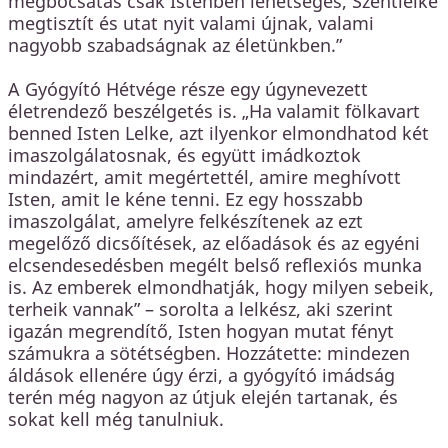
megbocsátás csak Istenben lehetséges, Szentlelke
megtisztít és utat nyit valami újnak, valami
nagyobb szabadságnak az életünkben.”
A Gyógyító Hétvége része egy úgynevezett
életrendező beszélgetés is. „Ha valamit fölkavart
benned Isten Lelke, azt ilyenkor elmondhatod két
imaszolgálatosnak, és együtt imádkoztok
mindazért, amit megértettél, amire meghívott
Isten, amit le kéne tenni. Ez egy hosszabb
imaszolgálat, amelyre felkészítenek az ezt
megelőző dicsőítések, az előadások és az egyéni
elcsendesedésben megélt belső reflexiós munka
is. Az emberek elmondhatják, hogy milyen sebeik,
terheik vannak” – sorolta a lelkész, aki szerint
igazán megrendítő, Isten hogyan mutat fényt
számukra a sötétségben. Hozzátette: mindezen
áldások ellenére úgy érzi, a gyógyító imádság
terén még nagyon az útjuk elején tartanak, és
sokat kell még tanulniuk.