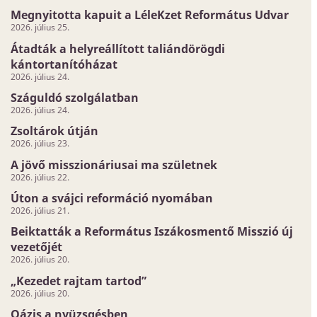
Megnyitotta kapuit a LéleKzet Református Udvar
2026. július 25.
Átadták a helyreállított taliándörögdi
kántortanítóházat
2026. július 24.
Száguldó szolgálatban
2026. július 24.
Zsoltárok útján
2026. július 23.
A jövő misszionáriusai ma születnek
2026. július 22.
Úton a svájci reformáció nyomában
2026. július 21.
Beiktatták a Református Iszákosmentő Misszió új
vezetőjét
2026. július 20.
„Kezedet rajtam tartod”
2026. július 20.
Oázis a nyüzsgésben