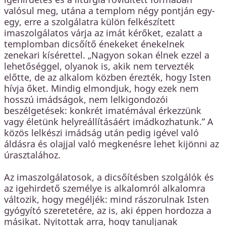
valósul meg, utána a templom négy pontján egy-
egy, erre a szolgálatra külön felkészített
imaszolgálatos várja az imát kérőket, ezalatt a
templomban dicsőítő énekeket énekelnek
zenekari kísérettel. „Nagyon sokan élnek ezzel a
lehetőséggel, olyanok is, akik nem tervezték
előtte, de az alkalom közben érezték, hogy Isten
hívja őket. Mindig elmondjuk, hogy ezek nem
hosszú imádságok, nem lelkigondozói
beszélgetések: konkrét imatémával érkezzünk
vagy életünk helyreállításáért imádkozhatunk.” A
közös lelkészi imádság után pedig igével való
áldásra és olajjal való megkenésre lehet kijönni az
úrasztalához.
Az imaszolgálatosok, a dicsőítésben szolgálók és
az igehirdető személye is alkalomról alkalomra
változik, hogy megéljék: mind rászorulnak Isten
gyógyító szeretetére, az is, aki éppen hordozza a
másikat. Nyitottak arra, hogy tanuljanak