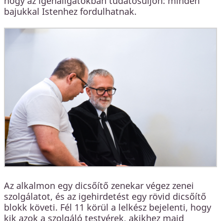
hogy az igehallgatókban tudatosuljon: minden
bajukkal Istenhez fordulhatnak.
Az alkalmon egy dicsőítő zenekar végez zenei
szolgálatot, és az igehirdetést egy rövid dicsőítő
blokk követi. Fél 11 körül a lelkész bejelenti, hogy
kik azok a szolgáló testvérek, akikhez majd