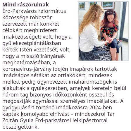
Mind rászorulnak
Érd-Parkváros református
közössége többször
szervezett már konkrét
célokért meghirdetett
imaközösséget: volt, hogy a
gyülekezetplántálásban
kérték Isten vezetését, volt,
hogy a misszió irányának
meghatározásában, a
koronavírus-járvány idején imapárok tartottak
imádságos sétákat az ottlakókért, mindezek
mellett pedig úgynevezett imaháromszögek is
alakultak a gyülekezetben, amelyek keretein belül
három tag bizonyos időközönként összeül és
megosztják egymással személyes imacéljaikat. A
gyógyulásért történő imádkozásra 2024-ben
kaptak komolyabb elhívást – mindezekről Tar
Zoltán Gyula Érd-parkvárosi lelkipásztorral
beszélgettünk.