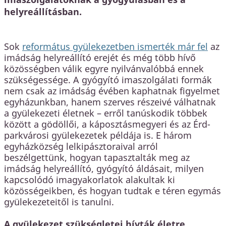
helyreállításban.
Sok
református gyülekezetben ismerték már fel
az
imádság helyreállító erejét és még több hívő
közösségben válik egyre nyilvánvalóbbá ennek
szükségessége. A gyógyító imaszolgálati formák
nem csak az imádság évében kaphatnak figyelmet
egyházunkban, hanem szerves részeivé válhatnak
a gyülekezeti életnek – erről tanúskodik többek
között a gödöllői, a káposztásmegyeri és az Érd-
parkvárosi gyülekezetek példája is. E három
egyházközség lelkipásztoraival arról
beszélgettünk, hogyan tapasztalták meg az
imádság helyreállító, gyógyító áldásait, milyen
kapcsolódó imagyakorlatok alakultak ki
közösségeikben, és hogyan tudtak e téren egymás
gyülekezeteitől is tanulni.
A gyülekezet szükségletei hívták életre