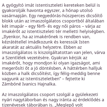
A gyógyító imát istentiszteleti kereteken belül is
gyakorolják havonta egyszer, a hónap utolsó
vasárnapján. Egy negyedórás-húszperces dicsőítő
blokk után az imaszolgálatos csoportból általában
két imapár – egy férfi- és egy női páros – várja az
imakérőt az istentiszteleti tér melletti helyiségben.
„Ilyenkor, ha az imakérőnek is rendben van,
kézrátétellel imádkozunk és keressük Isten
akaratát az aktuális helyzetre. Ebben az
imaszolgálatos is kiszolgáltatottan van jelen, várva
a Szentlélek vezetésére. Gyakran kérjük az
imakérőt, hogy mondjon ki olyan igazságot, ami
megerősíti őt a jó döntésben. A háttérben halljuk
közben a halk dicsőítést, így félig-meddig benne
vagyunk az istentiszteletben” – fejtette ki
Zámbóné Ivanics Hajnalka.
Az imaszolgálatos csoport szolgál a gyülekezeti
nyári nagytáborban és nagy iránta az érdeklődés a
tizenévesek táborában is. „Meglepő volt