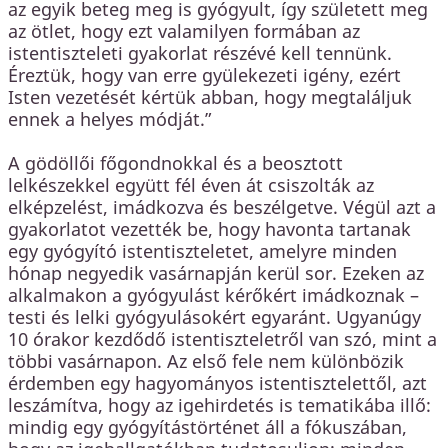
az egyik beteg meg is gyógyult, így született meg
az ötlet, hogy ezt valamilyen formában az
istentiszteleti gyakorlat részévé kell tennünk.
Éreztük, hogy van erre gyülekezeti igény, ezért
Isten vezetését kértük abban, hogy megtaláljuk
ennek a helyes módját.”
A gödöllői főgondnokkal és a beosztott
lelkészekkel együtt fél éven át csiszolták az
elképzelést, imádkozva és beszélgetve. Végül azt a
gyakorlatot vezették be, hogy havonta tartanak
egy gyógyító istentiszteletet, amelyre minden
hónap negyedik vasárnapján kerül sor. Ezeken az
alkalmakon a gyógyulást kérőkért imádkoznak –
testi és lelki gyógyulásokért egyaránt. Ugyanúgy
10 órakor kezdődő istentiszteletről van szó, mint a
többi vasárnapon. Az első fele nem különbözik
érdemben egy hagyományos istentisztelettől, azt
leszámítva, hogy az igehirdetés is tematikába illő:
mindig egy gyógyítástörténet áll a fókuszában,