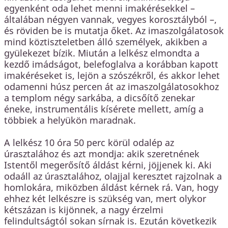
egyenként oda lehet menni imakérésekkel –
általában négyen vannak, vegyes korosztályból –,
és röviden be is mutatja őket. Az imaszolgálatosok
mind köztiszteletben álló személyek, akikben a
gyülekezet bízik. Miután a lelkész elmondta a
kezdő imádságot, belefoglalva a korábban kapott
imakéréseket is, lejön a szószékről, és akkor lehet
odamenni húsz percen át az imaszolgálatosokhoz
a templom négy sarkába, a dicsőítő zenekar
éneke, instrumentális kísérete mellett, amíg a
többiek a helyükön maradnak.
A lelkész 10 óra 50 perc körül odalép az
úrasztalához és azt mondja: akik szeretnének
Istentől megerősítő áldást kérni, jöjjenek ki. Aki
odaáll az úrasztalához, olajjal keresztet rajzolnak a
homlokára, miközben áldást kérnek rá. Van, hogy
ehhez két lelkészre is szükség van, mert olykor
kétszázan is kijönnek, a nagy érzelmi
felindultságtól sokan sírnak is. Ezután következik