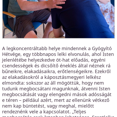
A legkoncentráltabb helye mindennek a Gyógyító
Hétvége, egy többnapos lelki elvonulás, ahol Isten
jelenlétébe helyezkedve öt-hat előadás, egyéni
csendességek és dicsőítő éneklés által néznek rá
bűneikre, elakadásaikra, erőtlenségeikre. Ezekről
az elakadásokról a káposztásmegyeri lelkész
elmondta: sokszor az áll mögöttük, hogy nem
tudunk megbocsátani magunknak, átvenni Isten
megbocsátását vagy elengedni mások adósságát
e téren – például azért, mert az ellenünk vétkező
nem kap büntetést, vagy meghal, mielőtt
rendeznénk vele a kapcsolatot. „Teljes