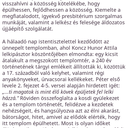
visszahívni a közösség kötelékébe, hogy
épülhessen, fejlődhessen a közösség. Kiemelte a
megfiatalodott, igyekvő presbitérium szorgalmas
munkáját, valamint a lelkész és felesége áldozatos
újjáépítő szolgálatát.
A hálaadó nap istentisztelettel kezdődött az
ünnepelt templomban, ahol Koncz Hunor Attila
lelkipásztor köszöntőjében elmondta: egy kicsit
átalakult a megszokott templomtér, a 240 év
történetének tárgyi emlékeit állították ki, közöttük
a 17. századból való kelyhet, valamint régi
anyakönyveket, úrvacsorai kellékeket. Péter első
levele 2. fejezet 4-5. versei alapján hirdetett igét:
„...ti magatok is mint élő kövek épüljetek fel lelki
házzá.”
Röviden összefoglalta a kosdi gyülekezet
és a templom történetét, felidézve a kezdetek
nehézségeit, és hangsúlyozva azt az élni akarást,
bátorságot, hitet, amivel az elődök elérték, hogy
itt templom épülhetett. Most is olyan időket