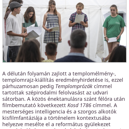
A délután folyamán zajlott a templomélmény-,
templomrajz-kiállítás eredményhirdetése is, ezzel
párhuzamosan pedig
Templomprózák
címmel
tartottak szépirodalmi felolvasást az udvari
sátorban. A közös énektanulásra szánt félóra után
filmbemutató következett
Kosd 1786
címmel. A
mesterséges intelligencia és a szorgos alkotók
kisfilmfantáziája a történelem kontextusába
helyezve mesélte el a református gyülekezet