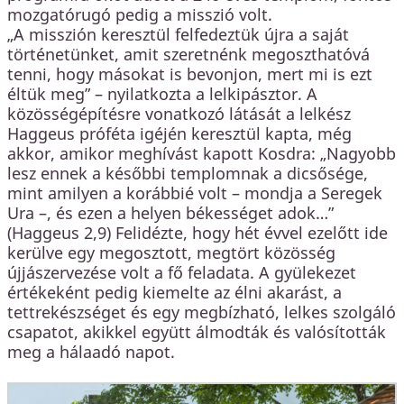
mozgatórugó pedig a misszió volt.
„A misszión keresztül felfedeztük újra a saját
történetünket, amit szeretnénk megoszthatóvá
tenni, hogy másokat is bevonjon, mert mi is ezt
éltük meg” – nyilatkozta a lelkipásztor. A
közösségépítésre vonatkozó látását a lelkész
Haggeus próféta igéjén keresztül kapta, még
akkor, amikor meghívást kapott Kosdra: „Nagyobb
lesz ennek a későbbi templomnak a dicsősége,
mint amilyen a korábbié volt – mondja a Seregek
Ura –, és ezen a helyen békességet adok…”
(Haggeus 2,9) Felidézte, hogy hét évvel ezelőtt ide
kerülve egy megosztott, megtört közösség
újjászervezése volt a fő feladata. A gyülekezet
értékeként pedig kiemelte az élni akarást, a
tettrekészséget és egy megbízható, lelkes szolgáló
csapatot, akikkel együtt álmodták és valósították
meg a hálaadó napot.