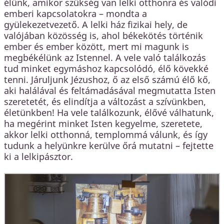
élünk, amikor szükség van lelki otthonra és valódi
emberi kapcsolatokra – mondta a
gyülekezetvezető. A lelki ház fizikai hely, de
valójában közösség is, ahol békekötés történik
ember és ember között, mert mi magunk is
megbékélünk az Istennel. A vele való találkozás
tud minket egymáshoz kapcsolódó, élő kövekké
tenni. Járuljunk Jézushoz, ő az első számú élő kő,
aki halálával és feltámadásával megmutatta Isten
szeretetét, és elindítja a változást a szívünkben,
életünkben! Ha vele találkozunk, élővé válhatunk,
ha megérint minket Isten kegyelme, szeretete,
akkor lelki otthonná, templommá válunk, és így
tudunk a helyünkre kerülve őrá mutatni – fejtette
ki a lelkipásztor.