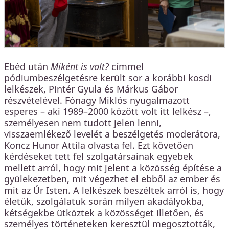
Ebéd után
Miként is volt?
címmel
pódiumbeszélgetésre került sor a korábbi kosdi
lelkészek, Pintér Gyula és Márkus Gábor
részvételével. Fónagy Miklós nyugalmazott
esperes – aki 1989–2000 között volt itt lelkész –,
személyesen nem tudott jelen lenni,
visszaemlékező levelét a beszélgetés moderátora,
Koncz Hunor Attila olvasta fel. Ezt követően
kérdéseket tett fel szolgatársainak egyebek
mellett arról, hogy mit jelent a közösség építése a
gyülekezetben, mit végezhet el ebből az ember és
mit az Úr Isten. A lelkészek beszéltek arról is, hogy
életük, szolgálatuk során milyen akadályokba,
kétségekbe ütköztek a közösséget illetően, és
személyes történeteken keresztül megosztották,