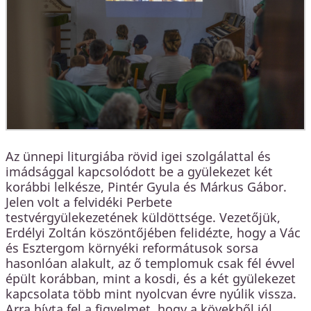
Az ünnepi liturgiába rövid igei szolgálattal és
imádsággal kapcsolódott be a gyülekezet két
korábbi lelkésze, Pintér Gyula és Márkus Gábor.
Jelen volt a felvidéki Perbete
testvérgyülekezetének küldöttsége. Vezetőjük,
Erdélyi Zoltán köszöntőjében felidézte, hogy a Vác
és Esztergom környéki reformátusok sorsa
hasonlóan alakult, az ő templomuk csak fél évvel
épült korábban, mint a kosdi, és a két gyülekezet
kapcsolata több mint nyolcvan évre nyúlik vissza.
Arra hívta fel a figyelmet, hogy a kövekből jól