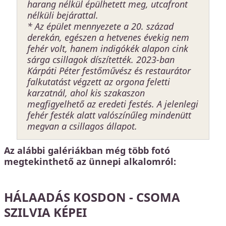
harang nélkül épülhetett meg, utcafront
nélküli bejárattal.
* Az épület mennyezete a 20. század
derekán, egészen a hetvenes évekig nem
fehér volt, hanem indigókék alapon cink
sárga csillagok díszítették. 2023-ban
Kárpáti Péter festőművész és restaurátor
falkutatást végzett az orgona feletti
karzatnál, ahol kis szakaszon
megfigyelhető az eredeti festés. A jelenlegi
fehér festék alatt valószínűleg mindenütt
megvan a csillagos állapot.
Az alábbi galériákban még több fotó
megtekinthető az ünnepi alkalomról:
HÁLAADÁS KOSDON - CSOMA
SZILVIA KÉPEI