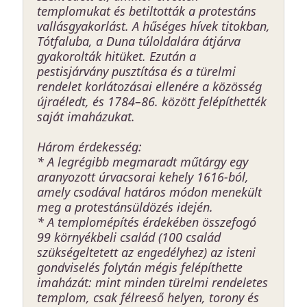
templomukat és betiltották a protestáns
vallásgyakorlást. A hűséges hívek titokban,
Tótfaluba, a Duna túloldalára átjárva
gyakorolták hitüket. Ezután a
pestisjárvány pusztítása és a türelmi
rendelet korlátozásai ellenére a közösség
újraéledt, és 1784–86. között felépíthették
saját imaházukat.
Három érdekesség:
* A legrégibb megmaradt műtárgy egy
aranyozott úrvacsorai kehely 1616-ból,
amely csodával határos módon menekült
meg a protestánsüldözés idején.
* A templomépítés érdekében összefogó
99 környékbeli család (100 család
szükségeltetett az engedélyhez) az isteni
gondviselés folytán mégis felépíthette
imaházát: mint minden türelmi rendeletes
templom, csak félreeső helyen, torony és