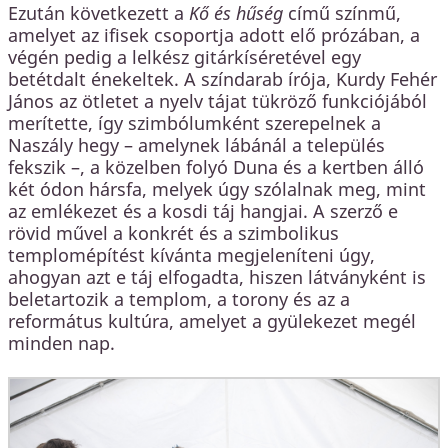
Ezután következett a
Kő és hűség
című színmű,
amelyet az ifisek csoportja adott elő prózában, a
végén pedig a lelkész gitárkíséretével egy
betétdalt énekeltek. A színdarab írója, Kurdy Fehér
János az ötletet a nyelv tájat tükröző funkciójából
merítette, így szimbólumként szerepelnek a
Naszály hegy – amelynek lábánál a település
fekszik –, a közelben folyó Duna és a kertben álló
két ódon hársfa, melyek úgy szólalnak meg, mint
az emlékezet és a kosdi táj hangjai. A szerző e
rövid művel a konkrét és a szimbolikus
templomépítést kívánta megjeleníteni úgy,
ahogyan azt e táj elfogadta, hiszen látványként is
beletartozik a templom, a torony és az a
református kultúra, amelyet a gyülekezet megél
minden nap.