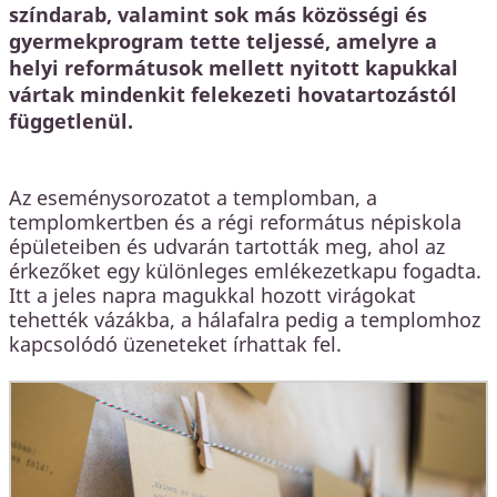
színdarab, valamint sok más közösségi és
gyermekprogram tette teljessé, amelyre a
helyi reformátusok mellett nyitott kapukkal
vártak mindenkit felekezeti hovatartozástól
függetlenül.
Az eseménysorozatot a templomban, a
templomkertben és a régi református népiskola
épületeiben és udvarán tartották meg, ahol az
érkezőket egy különleges emlékezetkapu fogadta.
Itt a jeles napra magukkal hozott virágokat
tehették vázákba, a hálafalra pedig a templomhoz
kapcsolódó üzeneteket írhattak fel.