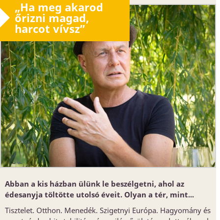
„Ha meg akarod
őrizni magad,
harcot vívsz”
Abban a kis házban ülünk le beszélgetni, ahol az
édesanyja töltötte utolsó éveit. Olyan a tér, mint...
Tisztelet. Otthon. Menedék. Szigetnyi Európa. Hagyomány és