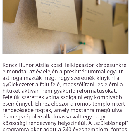
Koncz Hunor Attila kosdi lelkipásztor kérdésünkre
elmondta: az év elején a presbitériummal együtt
azt fogalmazták meg, hogy szeretnék kinyitni a
gyülekezetet a falu felé, megszólítani, és elérni a
hitüket aktívan nem gyakorló reformátusokat.
Feléjük szerettek volna szolgálni egy komolyabb
eseménnyel. Ehhez először a romos templomkert
rendezésébe fogtak, amely mostanra megújulva
és megszépülve alkalmassá vált egy nagy
közösségi rendezvény helyszínéül. A „születésnapi”
programra okot adott a 240 éves templom, fontos