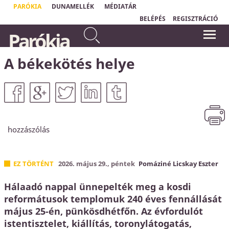
PARÓKIA
DUNAMELLÉK
MÉDIATÁR
BELÉPÉS
REGISZTRÁCIÓ
Mert egyenesek az Úr útjai: az
Parókia
igazak járnak rajtuk, a
"Ha jó kézből vesszük a hírt, hogy
vétkesek elbuknak rajtuk.
Atyánk
akarata nélkül egy hajszálunk
sem eshetik le fejünkről, akkor bátran
Hóseás 14,10
bízhatunk Benne, még ha nem is értjük
A békekötés helye
Őt és útjai rejtve maradnak is előttünk."
Matthias Claudius
hozzászólás
EZ TÖRTÉNT
2026. május 29., péntek
Pomáziné Licskay Eszter
Hálaadó nappal ünnepelték meg a kosdi
reformátusok templomuk 240 éves fennállását
május 25-én, pünkösdhétfőn. Az évfordulót
istentisztelet, kiállítás, toronylátogatás,