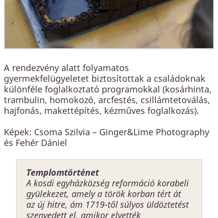
A rendezvény alatt folyamatos
gyermekfelügyeletet biztosítottak a családoknak
különféle foglalkoztató programokkal (kosárhinta,
trambulin, homokozó, arcfestés, csillámtetoválás,
hajfonás, makettépítés, kézműves foglalkozás).
Képek: Csoma Szilvia – Ginger&Lime Photography
és Fehér Dániel
Templomtörténet
A kosdi egyházközség reformáció korabeli
gyülekezet, amely a török korban tért át
az új hitre, ám 1719-től súlyos üldöztetést
szenvedett el, amikor elvették