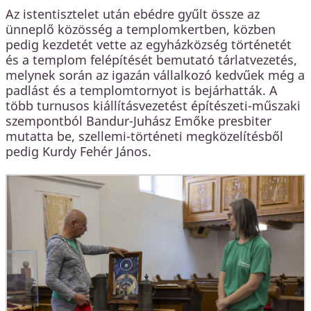
Az istentisztelet után ebédre gyűlt össze az
ünneplő közösség a templomkertben, közben
pedig kezdetét vette az egyházközség történetét
és a templom felépítését bemutató tárlatvezetés,
melynek során az igazán vállalkozó kedvűek még a
padlást és a templomtornyot is bejárhatták. A
több turnusos kiállításvezetést építészeti-műszaki
szempontból Bandur-Juhász Emőke presbiter
mutatta be, szellemi-történeti megközelítésből
pedig Kurdy Fehér János.